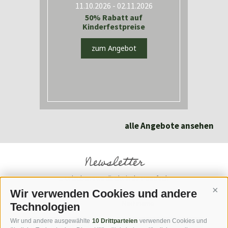
11.10.2026 - 02.11.2026
t
50% Rabatt auf
Kinderfestpreise
zum Angebot
alle Angebote ansehen
Newsletter
... Urlaubsnews direkt in Ihr Postfach
Wir verwenden Cookies und andere
Cont
Technologien
Wir und andere ausgewählte
10 Drittparteien
verwenden Cookies und
jetzt anmelden