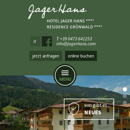
T: +39 0473 641253
it
info@jagerhans.com
jetzt anfragen
online buchen
MENU
was gibt es ...
NEUES