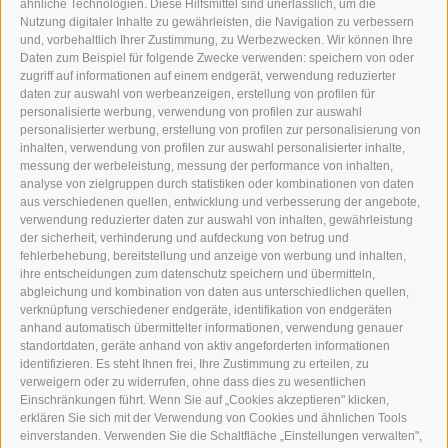
ähnliche Technologien. Diese Hilfsmittel sind unerlässlich, um die
Nutzung digitaler Inhalte zu gewährleisten, die Navigation zu verbessern
und, vorbehaltlich Ihrer Zustimmung, zu Werbezwecken. Wir können Ihre
Daten zum Beispiel für folgende Zwecke verwenden: speichern von oder
zugriff auf informationen auf einem endgerät, verwendung reduzierter
DOWNLOADS
FOTOGALERIE
daten zur auswahl von werbeanzeigen, erstellung von profilen für
personalisierte werbung, verwendung von profilen zur auswahl
personalisierter werbung, erstellung von profilen zur personalisierung von
VIDEOBLOG
ROUTENPLANER
inhalten, verwendung von profilen zur auswahl personalisierter inhalte,
messung der werbeleistung, messung der performance von inhalten,
analyse von zielgruppen durch statistiken oder kombinationen von daten
WEBCAMS
WETTER
aus verschiedenen quellen, entwicklung und verbesserung der angebote,
verwendung reduzierter daten zur auswahl von inhalten, gewährleistung
der sicherheit, verhinderung und aufdeckung von betrug und
fehlerbehebung, bereitstellung und anzeige von werbung und inhalten,
ihre entscheidungen zum datenschutz speichern und übermitteln,
abgleichung und kombination von daten aus unterschiedlichen quellen,
***s Hotel Jager Hans
·
Familie Ennemoser
·
Dorfstrasse 3
·
I-
verknüpfung verschiedener endgeräte, identifikation von endgeräten
39010 St. Martin in Passeier
anhand automatisch übermittelter informationen, verwendung genauer
standortdaten, geräte anhand von aktiv angeforderten informationen
Tel: +39 0473 641253
·
Fax: +39 0473 641078
·
identifizieren. Es steht Ihnen frei, Ihre Zustimmung zu erteilen, zu
info@jagerhans.com
verweigern oder zu widerrufen, ohne dass dies zu wesentlichen
Einschränkungen führt. Wenn Sie auf „Cookies akzeptieren" klicken,
erklären Sie sich mit der Verwendung von Cookies und ähnlichen Tools
einverstanden. Verwenden Sie die Schaltfläche „Einstellungen verwalten",