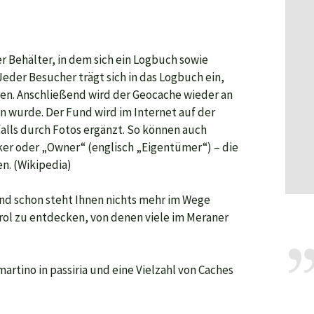
er Behälter, in dem sich ein Logbuch sowie
der Besucher trägt sich in das Logbuch ein,
en. Anschließend wird der Geocache wieder an
en wurde. Der Fund wird im Internet auf der
lls durch Fotos ergänzt. So können auch
er oder „Owner“ (englisch „Eigentümer“) – die
n. (Wikipedia)
nd schon steht Ihnen nichts mehr im Wege
rol zu entdecken, von denen viele im Meraner
martino in passiria und eine Vielzahl von Caches