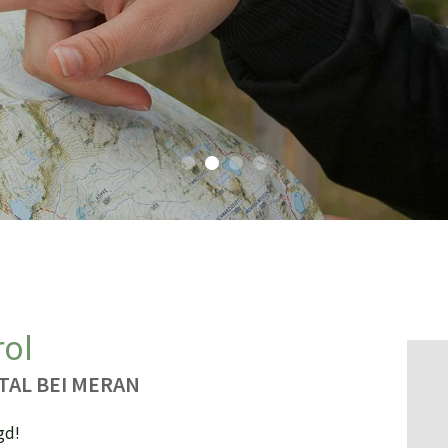
rol
TAL BEI MERAN
gd!