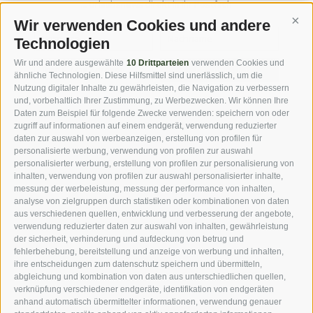
... Urlaubsnews direkt in Ihr Postfach
Wir verwenden Cookies und andere
Cont
Technologien
Wir und andere ausgewählte
10 Drittparteien
verwenden Cookies und
jetzt anmelden
ähnliche Technologien. Diese Hilfsmittel sind unerlässlich, um die
Nutzung digitaler Inhalte zu gewährleisten, die Navigation zu verbessern
und, vorbehaltlich Ihrer Zustimmung, zu Werbezwecken. Wir können Ihre
Daten zum Beispiel für folgende Zwecke verwenden: speichern von oder
zugriff auf informationen auf einem endgerät, verwendung reduzierter
DOWNLOADS
FOTOGALERIE
daten zur auswahl von werbeanzeigen, erstellung von profilen für
personalisierte werbung, verwendung von profilen zur auswahl
personalisierter werbung, erstellung von profilen zur personalisierung von
VIDEOBLOG
ROUTENPLANER
inhalten, verwendung von profilen zur auswahl personalisierter inhalte,
messung der werbeleistung, messung der performance von inhalten,
analyse von zielgruppen durch statistiken oder kombinationen von daten
WEBCAMS
WETTER
aus verschiedenen quellen, entwicklung und verbesserung der angebote,
verwendung reduzierter daten zur auswahl von inhalten, gewährleistung
der sicherheit, verhinderung und aufdeckung von betrug und
fehlerbehebung, bereitstellung und anzeige von werbung und inhalten,
ihre entscheidungen zum datenschutz speichern und übermitteln,
abgleichung und kombination von daten aus unterschiedlichen quellen,
***s Hotel Jager Hans
·
Familie Ennemoser
·
Dorfstrasse 3
·
I-
verknüpfung verschiedener endgeräte, identifikation von endgeräten
39010 St. Martin in Passeier
anhand automatisch übermittelter informationen, verwendung genauer