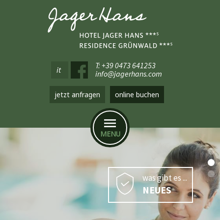
T: +39 0473 641253
it
info@jagerhans.com
jetzt anfragen
online buchen
MENU
was gibt es ...
NEUES