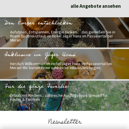
alle Angebote ansehen
Den Körper entschlacken
Aufatmen, Entspannen, Energie tanken… das genießen Sie in
Ihrem Südtirol-Urlaub im Hotel Jager Hans im Passeiertal bei
Meran.
Inklusive im Jager Hans
Herzlich Willkommen im Hotel Jager Hans im Passeiertal bei
Meran! Wir bieten Ihnen zahlreiche Inklusivleistungen.
Für die ganze Familie
Urlaub mit Kindern... zahlreiche Ausflugstipps speziell für
Kinder & Familien.
Newsletter