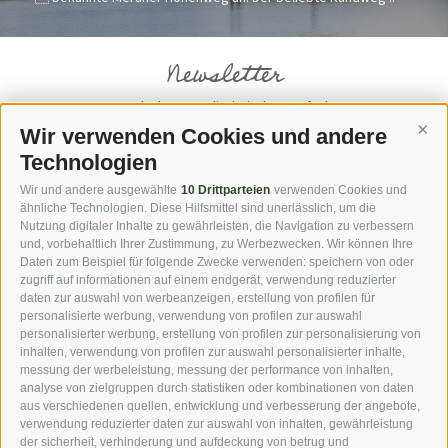
Newsletter
... Urlaubsnews direkt in Ihr Postfach
Wir verwenden Cookies und andere
Cont
Technologien
Wir und andere ausgewählte
10 Drittparteien
verwenden Cookies und
jetzt anmelden
ähnliche Technologien. Diese Hilfsmittel sind unerlässlich, um die
Nutzung digitaler Inhalte zu gewährleisten, die Navigation zu verbessern
und, vorbehaltlich Ihrer Zustimmung, zu Werbezwecken. Wir können Ihre
Daten zum Beispiel für folgende Zwecke verwenden: speichern von oder
zugriff auf informationen auf einem endgerät, verwendung reduzierter
DOWNLOADS
FOTOGALERIE
daten zur auswahl von werbeanzeigen, erstellung von profilen für
personalisierte werbung, verwendung von profilen zur auswahl
personalisierter werbung, erstellung von profilen zur personalisierung von
VIDEOBLOG
ROUTENPLANER
inhalten, verwendung von profilen zur auswahl personalisierter inhalte,
messung der werbeleistung, messung der performance von inhalten,
analyse von zielgruppen durch statistiken oder kombinationen von daten
WEBCAMS
WETTER
aus verschiedenen quellen, entwicklung und verbesserung der angebote,
verwendung reduzierter daten zur auswahl von inhalten, gewährleistung
der sicherheit, verhinderung und aufdeckung von betrug und