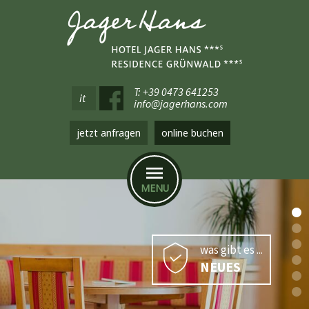
T: +39 0473 641253
it
info@jagerhans.com
jetzt anfragen
online buchen
MENU
was gibt es ...
NEUES