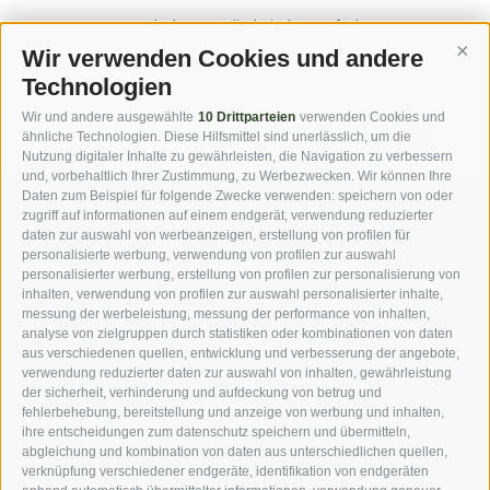
... Urlaubsnews direkt in Ihr Postfach
Wir verwenden Cookies und andere
Cont
Technologien
Wir und andere ausgewählte
10 Drittparteien
verwenden Cookies und
jetzt anmelden
ähnliche Technologien. Diese Hilfsmittel sind unerlässlich, um die
Nutzung digitaler Inhalte zu gewährleisten, die Navigation zu verbessern
und, vorbehaltlich Ihrer Zustimmung, zu Werbezwecken. Wir können Ihre
Daten zum Beispiel für folgende Zwecke verwenden: speichern von oder
zugriff auf informationen auf einem endgerät, verwendung reduzierter
DOWNLOADS
FOTOGALERIE
daten zur auswahl von werbeanzeigen, erstellung von profilen für
personalisierte werbung, verwendung von profilen zur auswahl
personalisierter werbung, erstellung von profilen zur personalisierung von
VIDEOBLOG
ROUTENPLANER
inhalten, verwendung von profilen zur auswahl personalisierter inhalte,
messung der werbeleistung, messung der performance von inhalten,
analyse von zielgruppen durch statistiken oder kombinationen von daten
WEBCAMS
WETTER
aus verschiedenen quellen, entwicklung und verbesserung der angebote,
verwendung reduzierter daten zur auswahl von inhalten, gewährleistung
der sicherheit, verhinderung und aufdeckung von betrug und
fehlerbehebung, bereitstellung und anzeige von werbung und inhalten,
ihre entscheidungen zum datenschutz speichern und übermitteln,
abgleichung und kombination von daten aus unterschiedlichen quellen,
***s Hotel Jager Hans
·
Familie Ennemoser
·
Dorfstrasse 3
·
I-
verknüpfung verschiedener endgeräte, identifikation von endgeräten
39010 St. Martin in Passeier