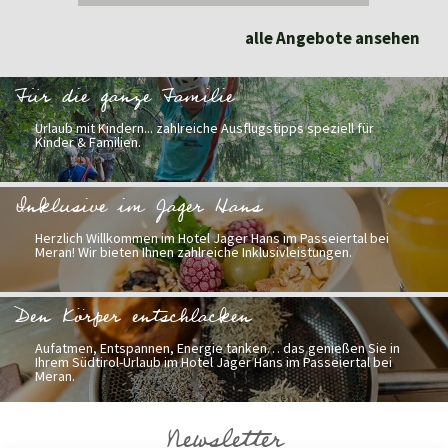
alle Angebote ansehen
Für die ganze Familie
Urlaub mit Kindern... zahlreiche Ausflugstipps speziell für
Kinder & Familien.
Inklusive im Jager Hans
Herzlich Willkommen im Hotel Jager Hans im Passeiertal bei
Meran! Wir bieten Ihnen zahlreiche Inklusivleistungen.
Den Körper entschlacken
Aufatmen, Entspannen, Energie tanken… das genießen Sie in
Ihrem Südtirol-Urlaub im Hotel Jager Hans im Passeiertal bei
Meran.
Newsletter