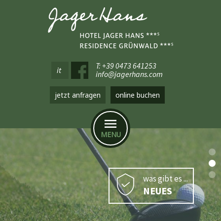
T: +39 0473 641253
it
info@jagerhans.com
jetzt anfragen
online buchen
MENU
was gibt es ...
NEUES