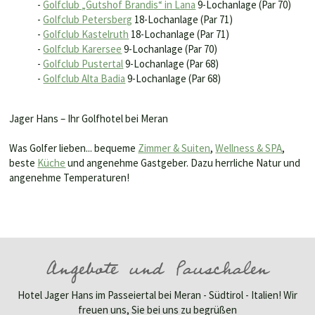
-
Golfclub „Gutshof Brandis“ in Lana
9-Lochanlage (Par 70)
-
Golfclub Petersberg
18-Lochanlage (Par 71)
-
Golfclub Kastelruth
18-Lochanlage (Par 71)
-
Golfclub Karersee
9-Lochanlage (Par 70)
-
Golfclub Pustertal
9-Lochanlage (Par 68)
-
Golfclub Alta Badia
9-Lochanlage (Par 68)
Jager Hans – Ihr Golfhotel bei Meran
Was Golfer lieben... bequeme
Zimmer & Suiten
,
Wellness & SPA
,
beste
Küche
und angenehme Gastgeber. Dazu herrliche Natur und
angenehme Temperaturen!
Angebote und Pauschalen
Hotel Jager Hans im Passeiertal bei Meran - Südtirol - Italien! Wir
freuen uns, Sie bei uns zu begrüßen