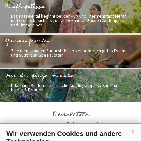
Ausflugstipps
Das Passeiertal beginnt bei der Kur- und Thermenstadt Meran
und erstreckt sich bis zu den bekannten Pässen Jaufenpass
und Timmelsjoch.
Gaumenfreuden
Zu einem schönen Südtirol-Urlaub gehören auch gutes Essen
und Südtiroler Spezialitäten!
Für die ganze Familie
Urlaub mit Kindern... zahlreiche Ausflugstipps speziell für
Kinder & Familien.
Newsletter
... Urlaubsnews direkt in Ihr Postfach
Wir verwenden Cookies und andere
Cont