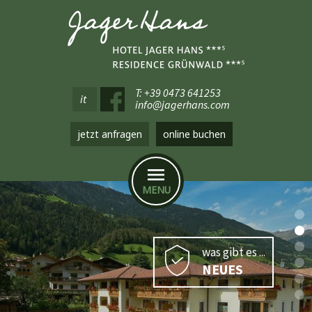
T: +39 0473 641253
it
info@jagerhans.com
jetzt anfragen
online buchen
MENU
was gibt es ...
NEUES