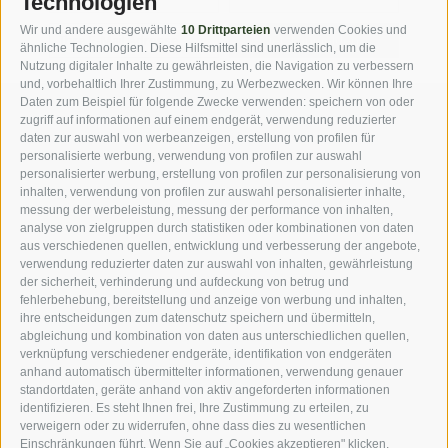
Technologien
Wir und andere ausgewählte
10 Drittparteien
verwenden Cookies und
jetzt anmelden
ähnliche Technologien. Diese Hilfsmittel sind unerlässlich, um die
Nutzung digitaler Inhalte zu gewährleisten, die Navigation zu verbessern
und, vorbehaltlich Ihrer Zustimmung, zu Werbezwecken. Wir können Ihre
Daten zum Beispiel für folgende Zwecke verwenden: speichern von oder
zugriff auf informationen auf einem endgerät, verwendung reduzierter
DOWNLOADS
FOTOGALERIE
daten zur auswahl von werbeanzeigen, erstellung von profilen für
personalisierte werbung, verwendung von profilen zur auswahl
personalisierter werbung, erstellung von profilen zur personalisierung von
VIDEOBLOG
ROUTENPLANER
inhalten, verwendung von profilen zur auswahl personalisierter inhalte,
messung der werbeleistung, messung der performance von inhalten,
analyse von zielgruppen durch statistiken oder kombinationen von daten
WEBCAMS
WETTER
aus verschiedenen quellen, entwicklung und verbesserung der angebote,
verwendung reduzierter daten zur auswahl von inhalten, gewährleistung
der sicherheit, verhinderung und aufdeckung von betrug und
fehlerbehebung, bereitstellung und anzeige von werbung und inhalten,
ihre entscheidungen zum datenschutz speichern und übermitteln,
abgleichung und kombination von daten aus unterschiedlichen quellen,
***s Hotel Jager Hans
·
Familie Ennemoser
·
Dorfstrasse 3
·
I-
verknüpfung verschiedener endgeräte, identifikation von endgeräten
39010 St. Martin in Passeier
anhand automatisch übermittelter informationen, verwendung genauer
standortdaten, geräte anhand von aktiv angeforderten informationen
Tel: +39 0473 641253
·
Fax: +39 0473 641078
·
identifizieren. Es steht Ihnen frei, Ihre Zustimmung zu erteilen, zu
info@jagerhans.com
verweigern oder zu widerrufen, ohne dass dies zu wesentlichen
Einschränkungen führt. Wenn Sie auf „Cookies akzeptieren" klicken,