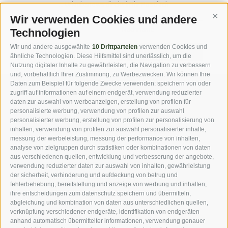
... Urlaubsnews direkt in Ihr Postfach
Wir verwenden Cookies und andere
Cont
Technologien
Wir und andere ausgewählte
10 Drittparteien
verwenden Cookies und
jetzt anmelden
ähnliche Technologien. Diese Hilfsmittel sind unerlässlich, um die
Nutzung digitaler Inhalte zu gewährleisten, die Navigation zu verbessern
und, vorbehaltlich Ihrer Zustimmung, zu Werbezwecken. Wir können Ihre
Daten zum Beispiel für folgende Zwecke verwenden: speichern von oder
zugriff auf informationen auf einem endgerät, verwendung reduzierter
DOWNLOADS
FOTOGALERIE
daten zur auswahl von werbeanzeigen, erstellung von profilen für
personalisierte werbung, verwendung von profilen zur auswahl
personalisierter werbung, erstellung von profilen zur personalisierung von
VIDEOBLOG
ROUTENPLANER
inhalten, verwendung von profilen zur auswahl personalisierter inhalte,
messung der werbeleistung, messung der performance von inhalten,
analyse von zielgruppen durch statistiken oder kombinationen von daten
WEBCAMS
WETTER
aus verschiedenen quellen, entwicklung und verbesserung der angebote,
verwendung reduzierter daten zur auswahl von inhalten, gewährleistung
der sicherheit, verhinderung und aufdeckung von betrug und
fehlerbehebung, bereitstellung und anzeige von werbung und inhalten,
ihre entscheidungen zum datenschutz speichern und übermitteln,
abgleichung und kombination von daten aus unterschiedlichen quellen,
***s Hotel Jager Hans
·
Familie Ennemoser
·
Dorfstrasse 3
·
I-
verknüpfung verschiedener endgeräte, identifikation von endgeräten
39010 St. Martin in Passeier
anhand automatisch übermittelter informationen, verwendung genauer