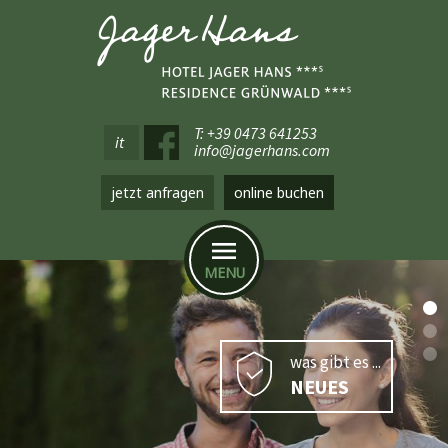
T: +39 0473 641253
it
info@jagerhans.com
jetzt anfragen
online buchen
MENU
was gibt es ...
NEUES