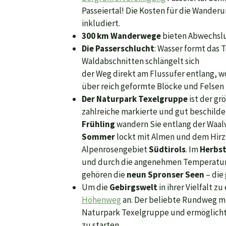
Passeiertal! Die Kosten für die Wanderu
inkludiert.
300 km Wanderwege
bieten Abwechslu
Die Passerschlucht
: Wasser formt das 
Waldabschnitten schlängelt sich
der Weg direkt am Flussufer entlang, w
über reich geformte Blöcke und Felsen 
Der Naturpark Texelgruppe
ist der gr
zahlreiche markierte und gut beschil
Frühling
wandern Sie entlang der Waa
Sommer
lockt mit Almen und dem Hir
Alpenrosengebiet
Südtirols
. Im
Herbs
und durch die angenehmen Temperatur
gehören die
neun Spronser Seen
– die
Um die
Gebirgswelt
in ihrer Vielfalt z
Höhenweg
an. Der beliebte Rundweg m
Naturpark Texelgruppe und ermöglicht
zu starten.