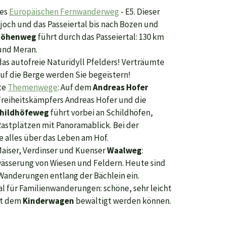
des
Europäischen Fernwanderweg
- E5. Dieser
joch und das Passeiertal bis nach Bozen und
 Höhenweg
führt durch das Passeiertal: 130 km
 und Meran.
 das autofreie Naturidyll Pfelders! Verträumte
uf die Berge werden Sie begeistern!
nte
Themenwege
: Auf dem
Andreas Hofer
 Freiheitskämpfers Andreas Hofer und die
hildhöfeweg
führt vorbei an Schildhöfen,
Rastplätzen mit Panoramablick. Bei der
e alles über das Leben am Hof.
 Maiser, Verdinser und Kuenser
Waalweg
:
wässerung von Wiesen und Feldern. Heute sind
 Wanderungen entlang der Bächlein ein.
l für Familienwanderungen: schöne, sehr leicht
it dem
Kinderwagen
bewältigt werden können.