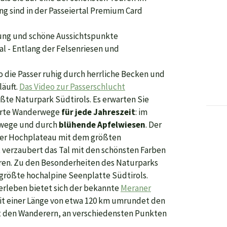
ng sind in der Passeiertal Premium Card
ng und schöne Aussichtspunkte
Tal - Entlang der Felsenriesen und
o die Passer ruhig durch herrliche Becken und
läuft.
Das Video zur Passerschlucht
ößte Naturpark Südtirols. Es erwarten Sie
derte Wanderwege
für jede Jahreszeit
: im
lwege und durch
blühende Apfelwiesen
. Der
zer Hochplateau mit dem größten
t
verzaubert das Tal mit den schönsten Farben
en. Zu den Besonderheiten des Naturparks
 größte hochalpine Seenplatte Südtirols.
u erleben bietet sich der bekannte
Meraner
it einer Länge von etwa 120 km umrundet den
 den Wanderern, an verschiedensten Punkten