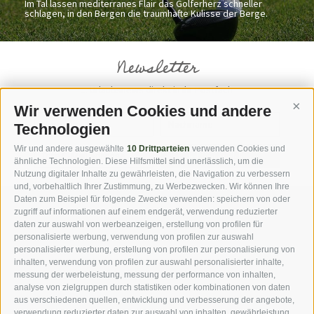
Im Tal lassen mediterranes Flair das Golferherz schneller
schlagen, in den Bergen die traumhafte Kulisse der Berge.
Newsletter
... Urlaubsnews direkt in Ihr Postfach
Wir verwenden Cookies und andere
Cont
Technologien
Wir und andere ausgewählte
10 Drittparteien
verwenden Cookies und
jetzt anmelden
ähnliche Technologien. Diese Hilfsmittel sind unerlässlich, um die
Nutzung digitaler Inhalte zu gewährleisten, die Navigation zu verbessern
und, vorbehaltlich Ihrer Zustimmung, zu Werbezwecken. Wir können Ihre
Daten zum Beispiel für folgende Zwecke verwenden: speichern von oder
zugriff auf informationen auf einem endgerät, verwendung reduzierter
DOWNLOADS
FOTOGALERIE
daten zur auswahl von werbeanzeigen, erstellung von profilen für
personalisierte werbung, verwendung von profilen zur auswahl
personalisierter werbung, erstellung von profilen zur personalisierung von
VIDEOBLOG
ROUTENPLANER
inhalten, verwendung von profilen zur auswahl personalisierter inhalte,
messung der werbeleistung, messung der performance von inhalten,
analyse von zielgruppen durch statistiken oder kombinationen von daten
WEBCAMS
WETTER
aus verschiedenen quellen, entwicklung und verbesserung der angebote,
verwendung reduzierter daten zur auswahl von inhalten, gewährleistung