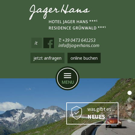
T: +39 0473 641253
it
info@jagerhans.com
jetzt anfragen
online buchen
MENU
was gibt es ...
NEUES