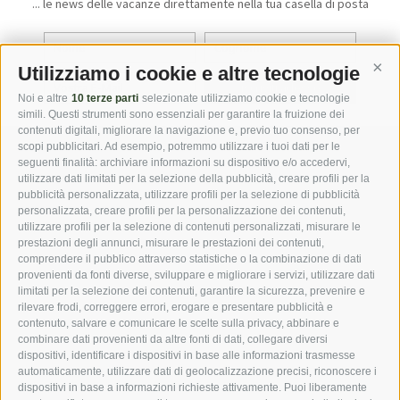
... le news delle vacanze direttamente nella tua casella di posta
Utilizziamo i cookie e altre tecnologie
Cont
iscriviti adesso
Noi e altre
10 terze parti
selezionate utilizziamo cookie e tecnologie
simili. Questi strumenti sono essenziali per garantire la fruizione dei
contenuti digitali, migliorare la navigazione e, previo tuo consenso, per
scopi pubblicitari. Ad esempio, potremmo utilizzare i tuoi dati per le
seguenti finalità: archiviare informazioni su dispositivo e/o accedervi,
DOWNLOADS
GALLERIA FOTO
utilizzare dati limitati per la selezione della pubblicità, creare profili per la
pubblicità personalizzata, utilizzare profili per la selezione di pubblicità
personalizzata, creare profili per la personalizzazione dei contenuti,
NAVIGATORE
WEBCAMS
METEO
utilizzare profili per la selezione di contenuti personalizzati, misurare le
prestazioni degli annunci, misurare le prestazioni dei contenuti,
comprendere il pubblico attraverso statistiche o la combinazione di dati
provenienti da fonti diverse, sviluppare e migliorare i servizi, utilizzare dati
limitati per la selezione dei contenuti, garantire la sicurezza, prevenire e
rilevare frodi, correggere errori, erogare e presentare pubblicità e
***s Hotel Jager Hans
·
Famiglia Ennemoser
·
Via Paese 3
·
I-
contenuto, salvare e comunicare le scelte sulla privacy, abbinare e
39010 San Martino in Passiria
combinare dati provenienti da altre fonti di dati, collegare diversi
Tel: +39 0473 641253
·
Fax: +39 0473 641078
·
dispositivi, identificare i dispositivi in base alle informazioni trasmesse
automaticamente, utilizzare dati di geolocalizzazione precisi, riconoscere i
info@jagerhans.com
dispositivi in base a informazioni richieste attivamente. Puoi liberamente