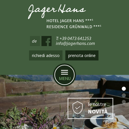
T: +39 0473 641253
de
info@jagerhans.com
richiedi adesso
prenota online
MENU
le nostre ...
NOVITÀ