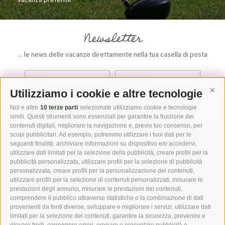
Newsletter
... le news delle vacanze direttamente nella tua casella di posta
Utilizziamo i cookie e altre tecnologie
Cont
iscriviti adesso
Noi e altre
10 terze parti
selezionate utilizziamo cookie e tecnologie
simili. Questi strumenti sono essenziali per garantire la fruizione dei
contenuti digitali, migliorare la navigazione e, previo tuo consenso, per
scopi pubblicitari. Ad esempio, potremmo utilizzare i tuoi dati per le
seguenti finalità: archiviare informazioni su dispositivo e/o accedervi,
DOWNLOADS
GALLERIA FOTO
utilizzare dati limitati per la selezione della pubblicità, creare profili per la
pubblicità personalizzata, utilizzare profili per la selezione di pubblicità
personalizzata, creare profili per la personalizzazione dei contenuti,
NAVIGATORE
WEBCAMS
METEO
utilizzare profili per la selezione di contenuti personalizzati, misurare le
prestazioni degli annunci, misurare le prestazioni dei contenuti,
comprendere il pubblico attraverso statistiche o la combinazione di dati
provenienti da fonti diverse, sviluppare e migliorare i servizi, utilizzare dati
limitati per la selezione dei contenuti, garantire la sicurezza, prevenire e