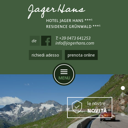
T: +39 0473 641253
de
info@jagerhans.com
richiedi adesso
prenota online
MENU
le nostre ...
NOVITÀ