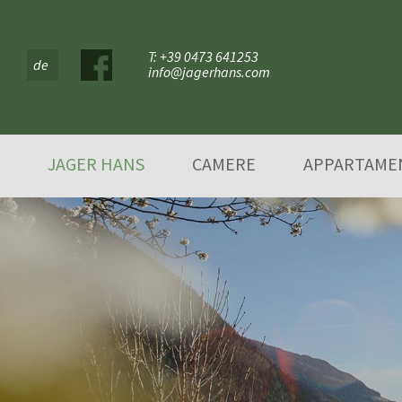
T: +39 0473 641253
de
info@jagerhans.com
JAGER HANS
CAMERE
APPARTAME