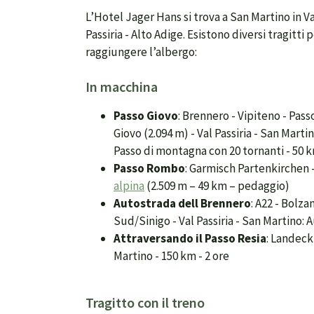
L’Hotel Jager Hans si trova a San Martino in V
Passiria - Alto Adige. Esistono diversi tragitti 
raggiungere l’albergo:
In macchina
Passo Giovo
: Brennero - Vipiteno - Pass
Giovo (2.094 m) - Val Passiria - San Martin
Passo di montagna con 20 tornanti - 50 k
Passo Rombo
: Garmisch Partenkirchen -
alpina
(2.509 m – 49 km – pedaggio)
Autostrada dell Brennero
: A22 - Bolz
Sud/Sinigo - Val Passiria - San Martino: 
Attraversando il Passo Resia
: Landeck 
Martino - 150 km - 2 ore
Tragitto con il treno