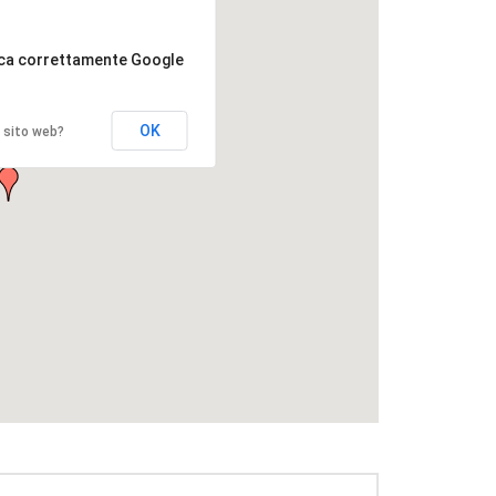
ica correttamente Google
OK
o sito web?