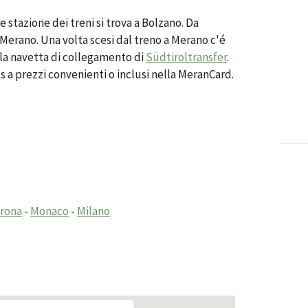
ale stazione dei treni si trova a Bolzano. Da
 Merano. Una volta scesi dal treno a Merano c'é
n la navetta di collegamento di
Südtiroltransfer
.
 a prezzi convenienti o inclusi nella MeranCard.
rona
-
Monaco
-
Milano