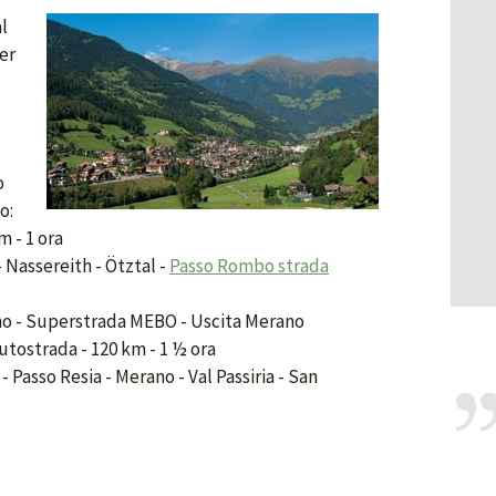
al
per
o
o:
m - 1 ora
 Nassereith - Ötztal -
Passo Rombo strada
ano - Superstrada MEBO - Uscita Merano
Autostrada - 120 km - 1 ½ ora
- Passo Resia - Merano - Val Passiria - San