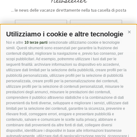
Newsletter
... le news delle vacanze direttamente nella tua casella di posta
Utilizziamo i cookie e altre tecnologie
Cont
iscriviti adesso
Noi e altre
10 terze parti
selezionate utilizziamo cookie e tecnologie
simili. Questi strumenti sono essenziali per garantire la fruizione dei
contenuti digitali, migliorare la navigazione e, previo tuo consenso, per
scopi pubblicitari. Ad esempio, potremmo utilizzare i tuoi dati per le
seguenti finalità: archiviare informazioni su dispositivo e/o accedervi,
DOWNLOADS
GALLERIA FOTO
utilizzare dati limitati per la selezione della pubblicità, creare profili per la
pubblicità personalizzata, utilizzare profili per la selezione di pubblicità
personalizzata, creare profili per la personalizzazione dei contenuti,
NAVIGATORE
WEBCAMS
METEO
utilizzare profili per la selezione di contenuti personalizzati, misurare le
prestazioni degli annunci, misurare le prestazioni dei contenuti,
comprendere il pubblico attraverso statistiche o la combinazione di dati
provenienti da fonti diverse, sviluppare e migliorare i servizi, utilizzare dati
limitati per la selezione dei contenuti, garantire la sicurezza, prevenire e
rilevare frodi, correggere errori, erogare e presentare pubblicità e
***s Hotel Jager Hans
·
Famiglia Ennemoser
·
Via Paese 3
·
I-
contenuto, salvare e comunicare le scelte sulla privacy, abbinare e
39010 San Martino in Passiria
combinare dati provenienti da altre fonti di dati, collegare diversi
Tel: +39 0473 641253
·
Fax: +39 0473 641078
·
dispositivi, identificare i dispositivi in base alle informazioni trasmesse
automaticamente, utilizzare dati di geolocalizzazione precisi, riconoscere i