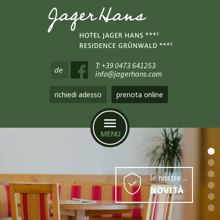
T: +39 0473 641253
de
info@jagerhans.com
richiedi adesso
prenota online
MENU
le nostre ...
NOVITÀ