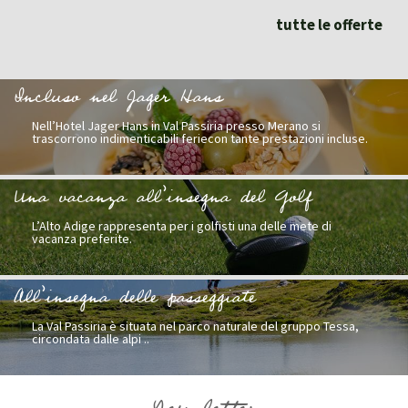
tutte le offerte
Incluso nel Jager Hans
Nell’Hotel Jager Hans in Val Passiria presso Merano si
trascorrono indimenticabili feriecon tante prestazioni incluse.
Una vacanza all’insegna del Golf
L’Alto Adige rappresenta per i golfisti una delle mete di
vacanza preferite.
All’insegna delle passeggiate
La Val Passiria è situata nel parco naturale del gruppo Tessa,
circondata dalle alpi ..