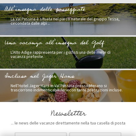
All’insegna delle passeggiate
La Val Passiria è situata nel parco naturale del gruppo Tessa,
circondata dalle alpi ..
Una vacanza all’insegna del Golf
L’Alto Adige rappresenta per i golfisti una delle mete di
vacanza preferite.
Incluso nel Jager Hans
Nell’Hotel Jager Hans in Val Passiria presso Merano si
trascorrono indimenticabili feriecon tante prestazioni incluse.
Newsletter
... le news delle vacanze direttamente nella tua casella di posta