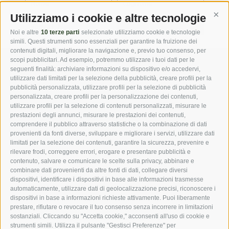
Utilizziamo i cookie e altre tecnologie
Cont
iscriviti adesso
Noi e altre
10 terze parti
selezionate utilizziamo cookie e tecnologie
simili. Questi strumenti sono essenziali per garantire la fruizione dei
contenuti digitali, migliorare la navigazione e, previo tuo consenso, per
scopi pubblicitari. Ad esempio, potremmo utilizzare i tuoi dati per le
seguenti finalità: archiviare informazioni su dispositivo e/o accedervi,
DOWNLOADS
GALLERIA FOTO
utilizzare dati limitati per la selezione della pubblicità, creare profili per la
pubblicità personalizzata, utilizzare profili per la selezione di pubblicità
personalizzata, creare profili per la personalizzazione dei contenuti,
NAVIGATORE
WEBCAMS
METEO
utilizzare profili per la selezione di contenuti personalizzati, misurare le
prestazioni degli annunci, misurare le prestazioni dei contenuti,
comprendere il pubblico attraverso statistiche o la combinazione di dati
provenienti da fonti diverse, sviluppare e migliorare i servizi, utilizzare dati
limitati per la selezione dei contenuti, garantire la sicurezza, prevenire e
rilevare frodi, correggere errori, erogare e presentare pubblicità e
***s Hotel Jager Hans
·
Famiglia Ennemoser
·
Via Paese 3
·
I-
contenuto, salvare e comunicare le scelte sulla privacy, abbinare e
39010 San Martino in Passiria
combinare dati provenienti da altre fonti di dati, collegare diversi
dispositivi, identificare i dispositivi in base alle informazioni trasmesse
Tel: +39 0473 641253
·
Fax: +39 0473 641078
·
automaticamente, utilizzare dati di geolocalizzazione precisi, riconoscere i
info@jagerhans.com
dispositivi in base a informazioni richieste attivamente. Puoi liberamente
prestare, rifiutare o revocare il tuo consenso senza incorrere in limitazioni
sostanziali. Cliccando su "Accetta cookie," acconsenti all'uso di cookie e
strumenti simili. Utilizza il pulsante "Gestisci Preferenze" per