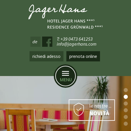
T: +39 0473 641253
de
info@jagerhans.com
richiedi adesso
prenota online
MENU
le nostre ...
NOVITÀ